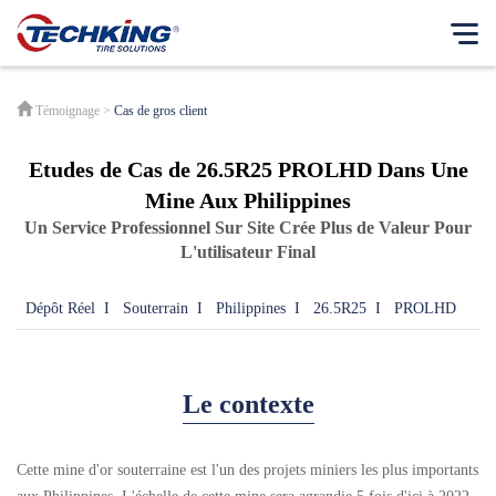
Notre Entreprise
Témoignage
>
Cas de gros client
English
Notre idée
Etudes de Cas de 26.5R25 PROLHD Dans Une
Français
Philosophie d'entreprise
Mine Aux Philippines
Español
Un Service Professionnel Sur Site Crée Plus de Valeur Pour
Modèle d'affaires
Japanese
L'utilisateur Final
Notre histoire
Message du PDG
Dépôt Réel
I
Souterrain
I
Philippines
I
26.5R25
I
PROLHD
Nos empreintes
Responsabilité sociale des entreprises
Le contexte
Rapports de RSE
Centre de nouvelles
Cette mine d'or souterraine est l'un des projets miniers les plus importants
Produit