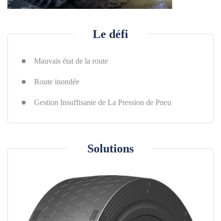
Équipes locales
Espace revendeur
Le défi
Reseaux sociaux
Outils utiles
Mauvais état de la route
Services
Route inondée
Solution
Gestion Insuffisante de La Pression de Pneu
Pré-vente
En vente
Après-vente
Solutions
Services centraux de Techking
Notre Pratique
Témoignage
Cas de gros client
Constructeur fabricants d'equipement lourds