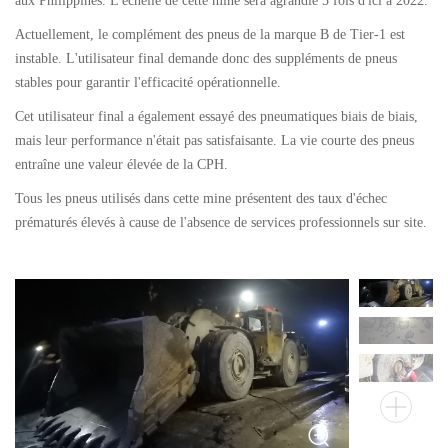
aux Philippines. L'échelle de cette mine sera agrandie 5 fois d'ici à 2022.
Pneus génie civil
Actuellement, le complément des pneus de la marque B de Tier-1 est
instable. L'utilisateur final demande donc des suppléments de pneus
Par catégorie
stables pour garantir l'efficacité opérationnelle.
Par machine
Cet utilisateur final a également essayé des pneumatiques biais de biais,
Pneus bus et camion
mais leur performance n'était pas satisfaisante. La vie courte des pneus
Par catégorie
entraîne une valeur élevée de la CPH.
Par machine
Tous les pneus utilisés dans cette mine présentent des taux d'échec
prématurés élevés à cause de l'absence de services professionnels sur site.
Localisation
Notre pratique
Techking Australie
Techking Indonésie
Techking RDC
Techking Pérou
Entrepôts locaux