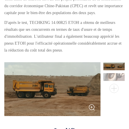
du corridor économique Chine-Pakistan (CPEC) et revêt une importance
Pneus génie civil
capitale pour le bien-être des populations des deux pays.
Par catégorie
D'après le test, TECHKING 14.00R25 ETOH a obtenu de meilleurs
Par machine
résultats que ses concurrents en termes de taux d'usure et de temps
d'immobilisation. L'utilisateur final a également beaucoup apprécié les
Pneus bus et camion
pneus ETOH pour l'efficacité opérationnelle considérablement accrue et
Par catégorie
la réduction du coût total des pneus.
Par machine
Localisation
Notre pratique
Techking Australie
Techking Indonésie
Techking RDC
Techking Pérou
Entrepôts locaux