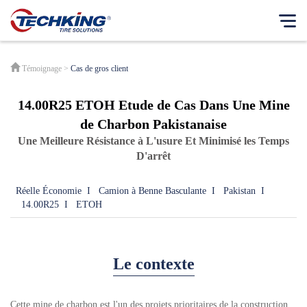
Notre Entreprise
Témoignage
>
Cas de gros client
English
Notre idée
14.00R25 ETOH Etude de Cas Dans Une Mine
Français
Philosophie d'entreprise
de Charbon Pakistanaise
Español
Une Meilleure Résistance à L'usure Et Minimisé les Temps
Modèle d'affaires
Japanese
D'arrêt
Notre histoire
Message du PDG
Réelle Économie
I
Camion à Benne Basculante
I
Pakistan
I
14.00R25
I
ETOH
Nos empreintes
Responsabilité sociale des entreprises
Rapports de RSE
Le contexte
Centre de nouvelles
Produit
Cette mine de charbon est l'un des projets prioritaires de la construction