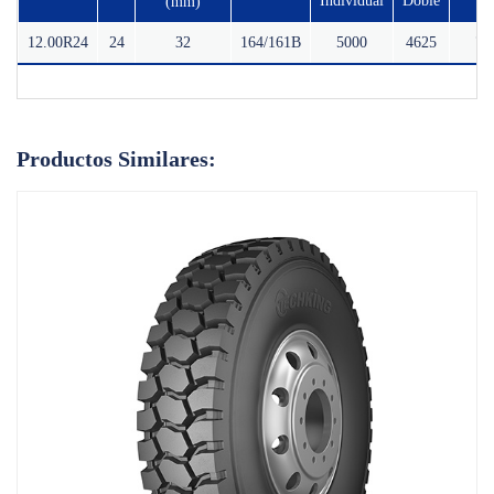
Individual
Doble
(mm)
Crecer Juntos
12.00R24
24
32
164/161B
5000
4625
74
Contacto
Productos Similares: