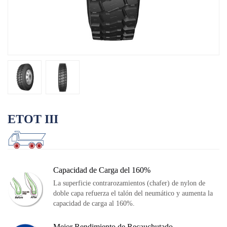
Ini
OTR
pos
Por Categoría
Por Máquina
TBR
Por Categoría
Por Máquina
Localización
ETOT III
Nuestra Práctica
Techking Australia
Techking Indonesia
Capacidad de Carga del 160%
Techking RDC
La superficie contrarozamientos (chafer) de nylon de
doble capa refuerza el talón del neumático y aumenta la
Techking Perú
capacidad de carga al 160%.
Almacenes Locales
Mejor Rendimiento de Recauchutado