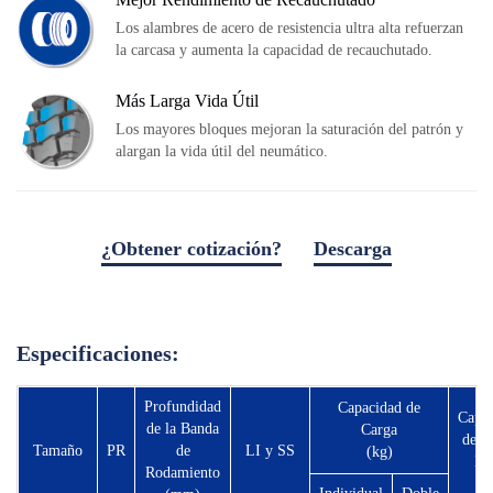
Equipos Locales
Los alambres de acero de resistencia ultra alta refuerzan
Área de Distribuidores
la carcasa y aumenta la capacidad de recauchutado.
Kit de Prensa
Más Larga Vida Útil
Herramientas Útiles
Los mayores bloques mejoran la saturación del patrón y
Servicio
alargan la vida útil del neumático.
Solución
Pre-venta
¿Obtener cotización?
Descarga
Venta
descargar archivos
Post-venta
TSC
Especificaciones:
Our Practice
Testimonio
Profundidad
Capacidad de
Capa
de la Banda
Carga
de C
Productos
Tamaño
PR
de
LI y SS
(kg)
Má
Rodamiento
(k
OEMs