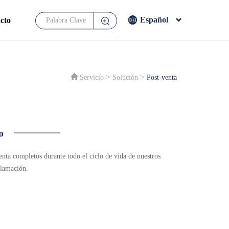
Español
cto
English
Français
Español
>
>
Servicio
Solución
Post-venta
Japanese
o
enta completos durante todo el ciclo de vida de nuestros
clamación.