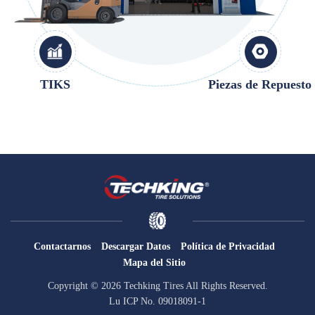
OTR
Por Categoría
Por Máquina
TIKS
Piezas de Repuesto
TBR
Por Categoría
Por Máquina
Localización
Nuestra Práctica
Techking Australia
Techking Indonesia
Contactarnos
Descargar Datos
Política de Privacidad
Techking RDC
Mapa del Sitio
Techking Perú
Copyright © 2026 Techking Tires All Rights Reserved.
Almacenes Locales
Lu ICP No. 09018091-1