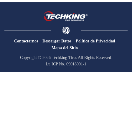
OTR
Por Categoría
Por Máquina
TBR
Contactarnos
Descargar Datos
Política de Privacidad
Por Categoría
Mapa del Sitio
Si
Por Máquina
Copyright © 2026 Techking Tires All Rights Reserved.
en
Lu ICP No. 09018091-1
Localización
Nuestra Práctica
Techking Australia
Techking Indonesia
Techking RDC
Techking Perú
Almacenes Locales