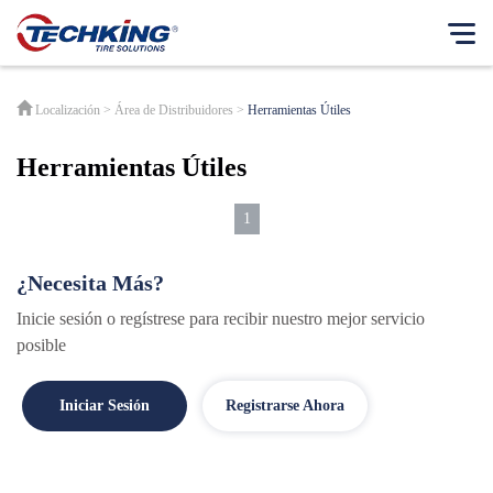
Acerca de
Localización
>
Área de Distribuidores
>
Herramientas Útiles
English
Nuestra Filosofía
Herramientas Útiles
¿
¿
Français
Filosofía Empresarial
Ini
Ini
Español
1
Modelo de Negocio
Japanese
Nuestra Historia
¿Necesita Más?
Mensaje del Presidente
Inicie sesión o regístrese para recibir nuestro mejor servicio
Nuestras Huellas
posible
RSE
Si
Informes de RSE
Iniciar Sesión
Registrarse Ahora
en
Centro de Noticias
Productos