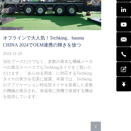
オフラインで大人気！Techking、bauma
CHINA 2024でOEM連携の輝きを放つ
2024-11-28
当社ブースだけでなく、多数の著名な機械メーカ
ーの展示スペースでもTechkingタイヤをご覧いた
だけます。「あらゆる用途」に対応するTechking
タイヤの実力を完美に披露。本展では、Techking
のアプリケーション特化型タイヤを装着した多数
の機械が展示され、来場者に実機で体感する機会
を提供しています。
1