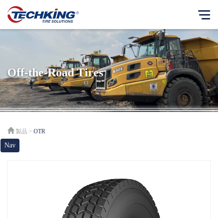
当社について
English
理念
Off-the-Road Tires
Français
ビジネス理念
Español
ビジネスモデル
Japanese
沿革
製品
>
OTR
社長メッセージ
Nav
当社の歩み
CSR（企業の社会的責任）
CSR報告書
ニュースセンター
製品