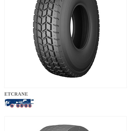
OTR
カテゴリー別
機器別
TBR
カテゴリー別
機器別
現地化
当社の取り組み
Techking オーストラリア
ETCRANE
Techking インドネシア
Techking コンゴ民主共和国
Techking ペルー
現地倉庫